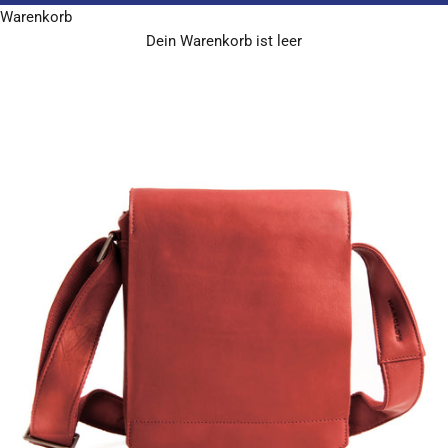
Warenkorb
Dein Warenkorb ist leer
J
o
i
n
u
s
C
o
m
p
a