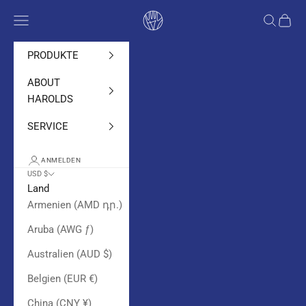
Zum Inhalt springen
Harolds bags
Navigationsmenü öffnen
Suche öf
Waren
PRODUKTE
ABOUT
HAROLDS
SERVICE
ANMELDEN
USD $
Land
Armenien (AMD դր.)
Aruba (AWG ƒ)
Australien (AUD $)
Belgien (EUR €)
China (CNY ¥)