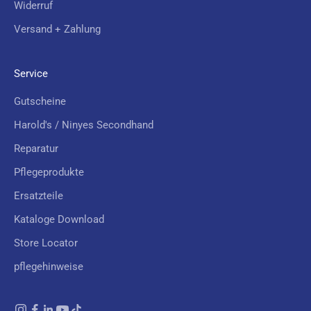
Widerruf
t
Versand + Zahlung
s
Service
Gutscheine
CRIBE
Harold's / Ninyes Secondhand
Reparatur
Pflegeprodukte
Ersatzteile
Kataloge Download
Store Locator
pflegehinweise