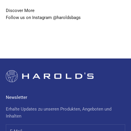
x
c
Discover More
l
Follow us on Instagram @
haroldsbags
u
s
i
v
e
o
f
f
e
r
s
Newsletter
a
n
Erhalte Updates zu unseren Produkten, Angeboten und
d
Inhalten
n
e