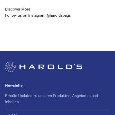
x
c
Discover More
l
Follow us on Instagram @
haroldsbags
u
s
i
v
e
o
f
f
e
r
s
Newsletter
a
n
Erhalte Updates zu unseren Produkten, Angeboten und
d
Inhalten
n
e