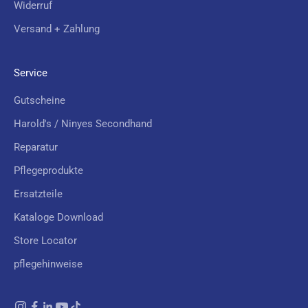
Widerruf
t
Versand + Zahlung
s
Service
Gutscheine
CRIBE
Harold's / Ninyes Secondhand
Reparatur
Pflegeprodukte
Ersatzteile
Kataloge Download
Store Locator
pflegehinweise