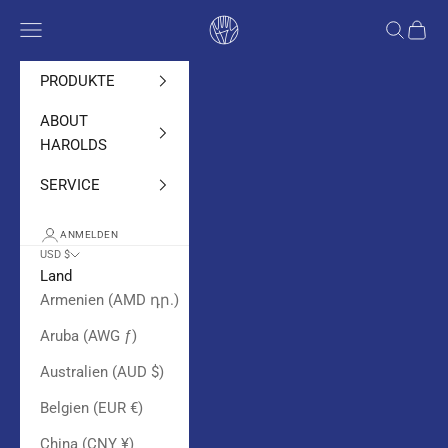
Zum Inhalt springen
Harolds bags
Navigationsmenü öffnen
Suche öf
Waren
PRODUKTE
ABOUT
HAROLDS
SERVICE
ANMELDEN
USD $
Land
Armenien (AMD դր.)
Aruba (AWG ƒ)
Australien (AUD $)
Belgien (EUR €)
China (CNY ¥)