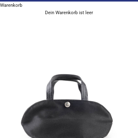
Warenkorb
Dein Warenkorb ist leer
J
o
i
n
u
s
C
o
m
p
a